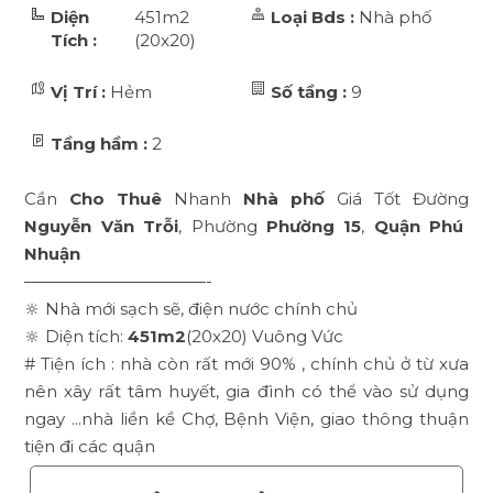
Diện
451m2
Loại Bds :
Nhà phố
Tích :
(20x20)
Vị Trí :
Hẻm
Số tầng :
9
Tầng hầm :
2
Cần
Cho Thuê
Nhanh
Nhà phố
Giá Tốt Đường
Nguyễn Văn Trỗi
, Phường
Phường 15
,
Quận Phú
Nhuận
———————————-
🔆 Nhà mới sạch sẽ, điện nước chính chủ
🔆 Diện tích:
451m2
(20x20) Vuông Vức
# Tiện ích : nhà còn rất mới 90% , chính chủ ở từ xưa
nên xây rất tâm huyết, gia đình có thể vào sử dụng
ngay ...nhà liền kề Chợ, Bệnh Viện, giao thông thuận
tiện đi các quận