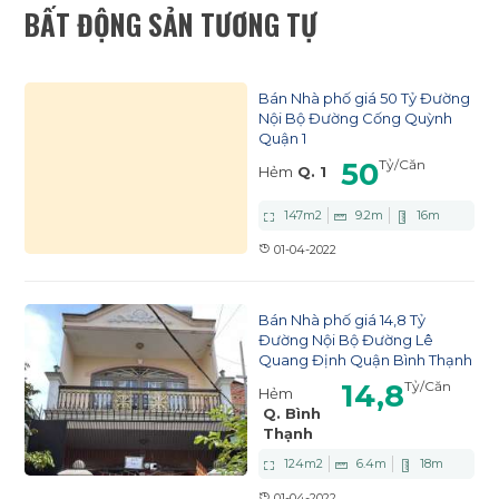
BẤT ĐỘNG SẢN TƯƠNG TỰ
Bán Nhà phố giá 50 Tỷ Đường
Nội Bộ Đường Cống Quỳnh
Quận 1
50
Tỷ
/Căn
Hẻm
Q. 1
147
m2
9.2
m
16
m
01-04-2022
Bán Nhà phố giá 14,8 Tỷ
Đường Nội Bộ Đường Lê
Quang Định Quận Bình Thạnh
14,8
Tỷ
/Căn
Hẻm
Q. Bình
Thạnh
124
m2
6.4
m
18
m
01-04-2022