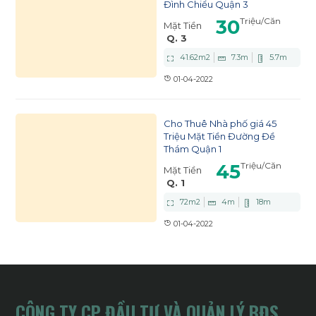
Đình Chiểu Quận 3
30
Triệu
/Căn
Mặt Tiền
Q. 3
41.62
m2
7.3
m
5.7
m
01-04-2022
Cho Thuê Nhà phố giá 45
Triệu Mặt Tiền Đường Đề
Thám Quận 1
45
Triệu
/Căn
Mặt Tiền
Q. 1
72
m2
4
m
18
m
01-04-2022
CÔNG TY CP ĐẦU TƯ VÀ QUẢN LÝ BĐS