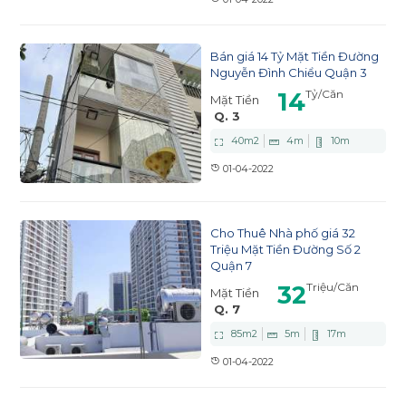
Bán giá 14 Tỷ Mặt Tiền Đường
Nguyễn Đình Chiểu Quận 3
14
Tỷ
/Căn
Mặt Tiền
Q. 3
40
m2
4
m
10
m
01-04-2022
Cho Thuê Nhà phố giá 32
Triệu Mặt Tiền Đường Số 2
Quận 7
32
Triệu
/Căn
Mặt Tiền
Q. 7
85
m2
5
m
17
m
01-04-2022