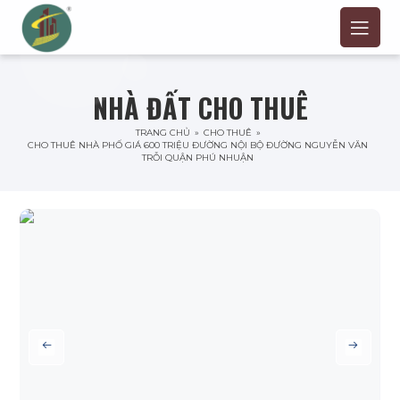
NHÀ ĐẤT CHO THUÊ
TRANG CHỦ
»
CHO THUÊ
»
CHO THUÊ NHÀ PHỐ GIÁ 600 TRIỆU ĐƯỜNG NỘI BỘ ĐƯỜNG NGUYỄN VĂN
TRỖI QUẬN PHÚ NHUẬN