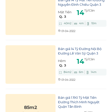
Nguyễn Đình Chiểu Quận 3
14
Tỷ
/Căn
Mặt Tiền
Q. 3
40
m2
4
m
10
m
01-04-2022
Bán giá 14 Tỷ Đường Nội Bộ
Đường Lê Văn Sỹ Quận 3
14
Tỷ
/Căn
Hẻm
Q. 3
84
m2
6
m
14
m
01-04-2022
Bán giá 1.190 Tỷ Mặt Tiền
Đường Thích Minh Nguyệt
Quận Tân Bình
85m2