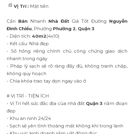
Vị Trí :
Mặt tiền
Cần
Bán
Nhanh
Nhà Đất
Giá Tốt Đường
Nguyễn
Đình Chiểu
, Phường
Phường 2
,
Quận 3
- Diện tích:
40m2
(4x10)
- Kết cấu: Nhà đẹp
- Sổ hồng riêng chính chủ công chứng giao dịch
nhanh trong ngày
- Pháp lý sạch sẽ rõ ràng đầy đủ, không tranh chấp,
không quy hoạch
- Chìa khóa trao tay dọn ngay vào ở
# VỊ TRÍ - TIỆN ÍCH
- Vị Trí hết sức đắc địa của nhà đất
Quận 3
nằm đoạn
đẹp
- Khu an ninh 24/24
- Sạch sẽ yên tĩnh thoáng mát không khí trong lành
- Khu vực kinh doanh sầm uất đông đúc