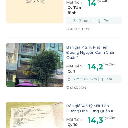
14
Tỷ
/Căn
(5m x 17m)
Mặt Tiền
Q. Tân
Bình
85
m2
5
m
17
m
4 năm Trước
Bán giá 14,2 Tỷ Mặt Tiền
Đường Nguyễn Cảnh Chân
Quận 1
14,2
Tỷ
/Căn
Mặt Tiền
Q. 1
39
m2
3.2
m
14
m
01-03-2024
Bán giá 14,3 Tỷ Mặt Tiền
Đường Hòa Hưng Quận 10
14,3
Tỷ
/Căn
Mặt Tiền
Q. 10