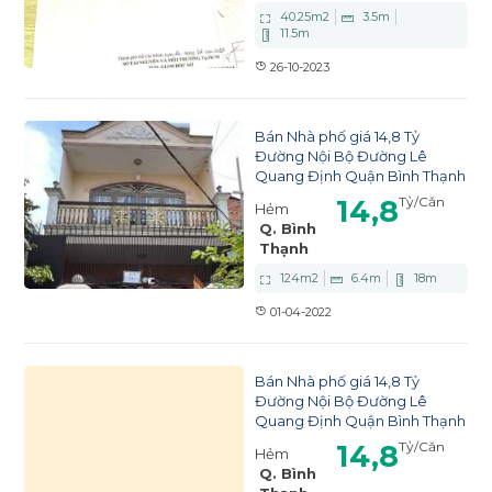
40.25
m2
3.5
m
11.5
m
26-10-2023
Bán Nhà phố giá 14,8 Tỷ
Đường Nội Bộ Đường Lê
Quang Định Quận Bình Thạnh
14,8
Tỷ
/Căn
Hẻm
Q. Bình
Thạnh
124
m2
6.4
m
18
m
01-04-2022
Bán Nhà phố giá 14,8 Tỷ
Đường Nội Bộ Đường Lê
Quang Định Quận Bình Thạnh
14,8
Tỷ
/Căn
Hẻm
Q. Bình