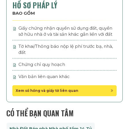
HỒ SƠ PHÁP LÝ
BAO GỒM
Giấy chứng nhận quyền sử dụng đất, quyền
sở hữu nhà ở và tài sản khác gắn liền với đất
Tờ khai/Thông báo nộp lệ phí trước bạ, nhà,
đất
Chứng chỉ quy hoạch
Văn bản liên quan khác
Xem sổ hồng và giấy tờ liên quan
CÓ THỂ BẠN QUAN TÂM
Nhà Đất Bán nhà Nhà phố tầm 14 Tỷ