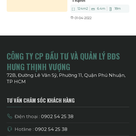
Thạnh
124
m2
6.4
m
18
m
01-04-2022
CÔNG TY CP ĐẦU TƯ VÀ QUẢN LÝ BĐS
HƯNG THỊNH VƯỢNG
72B, Đường Lê Văn Sỹ, Phường 11, Quận Phú Nhuận,
TP HCM
TƯ VẤN CHĂM SÓC KHÁCH HÀNG
Điện thoại :
0902 54 25 38
Hotline :
0902 54 25 38