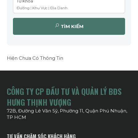
Từ Khóa
TÌM KIẾM
Hiện Chưa Có Thông Tin
CÔNG TY CP ĐẦU TƯ VÀ QUẢN LÝ BĐS
HƯNG THỊNH VƯỢNG
72B, Đường Lê Văn Sỹ, Phường 11, Quận Phú Nhuận,
TP HCM
TƯ VẤN CHĂM SÓC KHÁCH HÀNG